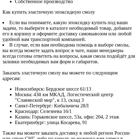
Собственное производство
Как купить эластичную эпоксидную смолу
Если вы понимаете, какую эпоксидку купить под ваши
задачи, то выберите в каталоге необходимый товар, добавьте
его в корзину и оформите доставку самовывозом или любой
удобной вам транспортной компанией.
В случае, если вам необходима помощь в выборе смолы,
вы всегда можете задать вопрос в чате, наши менеджеры
всегда готовы ответить на вопросы, какая смола подойдёт для
заливки необходимых вам форм и габаритов.
Заказать эластичную смолу вы можете по следующим
адресам:
Новосибирск
:
Бердское шоссе 61/13
Москва
:
43й км МКАД, Логистический центр
"Славянский мир", к 13, склад 3
Санкт-Петербург
:
Кибальчича 28Л
Краснодар
:
Селезнева 16/1
Казань
:
Горьковское шоссе, 53а, офис 204, 2 этаж
Екатеринбург
:
улица Косарева, 91
Также вы можете заказать доставку в любой регион России
или стран СНГ, либо по городу до нужного вам адреса в