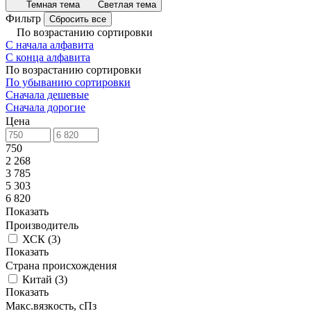
Темная тема
Светлая тема
Фильтр
Сбросить все
По возрастанию сортировки
С начала алфавита
С конца алфавита
По возрастанию сортировки
По убыванию сортировки
Сначала дешевые
Сначала дорогие
Цена
750
2 268
3 785
5 303
6 820
Показать
Производитель
ХСК
(
3
)
Показать
Страна происхождения
Китай
(
3
)
Показать
Макс.вязкoсть, сПз