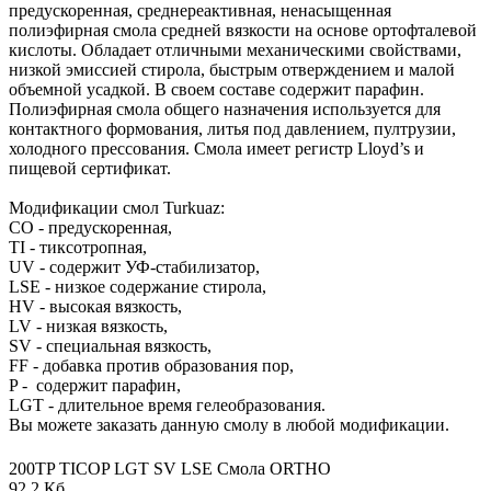
предускоренная, среднереактивная, ненасыщенная
полиэфирная смола средней вязкости на основе ортофталевой
кислоты. Обладает отличными механическими свойствами,
низкой эмиссией стирола, быстрым отверждением и малой
объемной усадкой. В своем составе содержит парафин.
Полиэфирная смола общего назначения используется для
контактного формования, литья под давлением, пултрузии,
холодного прессования. Смола имеет регистр Lloyd’s и
пищевой сертификат.
Модификации смол Turkuaz:
CO - предускоренная,
TI - тиксотропная,
UV - содержит УФ-стабилизатор,
LSE - низкое содержание стирола,
HV - высокая вязкость,
LV - низкая вязкость,
SV - специальная вязкость,
FF - добавка против образования пор,
P - содержит парафин,
LGT - длительное время гелеобразования.
Вы можете заказать данную смолу в любой модификации.
200TP TICOP LGT SV LSE Смола ORTHO
92,2 Кб