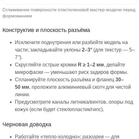
Сглаживание поверхности пластилиновой мастер-модели перед
формованием
Конструктив и плоскость разъёма
Исключите поднутрения или разбейте модель на
части; закладывайте уклоны
2–3°
(для текстур — 5–
7°).
Скругляйте острые кромки
R ≥ 1–2 мм
, делайте
микрофаски — уменьшают риск задиров формы.
Спланируйте плоскость разъёма и фланец
30–
50 мм
, проложите алюминиевый скотч для чистой
линии.
Предусмотрите каналы литника/вентов, опоры под
кожух (если будет стеклопластик/гипс).
Черновая доводка
Работайте «тепло-холодно»:
разогрев
— для