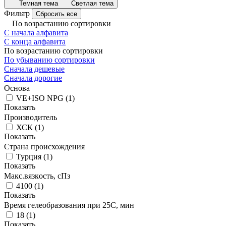
Темная тема
Светлая тема
Фильтр
Сбросить все
По возрастанию сортировки
С начала алфавита
С конца алфавита
По возрастанию сортировки
По убыванию сортировки
Сначала дешевые
Сначала дорогие
Основа
VE+ISO NPG
(
1
)
Показать
Производитель
ХСК
(
1
)
Показать
Страна происхождения
Турция
(
1
)
Показать
Макс.вязкoсть, сПз
4100
(
1
)
Показать
Время гелеобразования при 25С, мин
18
(
1
)
Показать