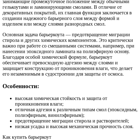
занимающие промежуточное положение между обычными
гелькоутами и ламинирующими смолами. В отличие от
декоративных покрытий, их главная функция заключается в
создании надежного барьерного слоя между формой и
изделием или между слоями разнородных смол.
Основная задача барьеркоута — предотвращение миграции
стирола и других химических компонентов. Это критически
важно при работе со смешанными системами, например, при
нанесении эпоксидного ламината на полиэфирную основу.
Благодаря особой химической формуле, барьеркоут
обеспечивает превосходную адгезию между слоями и
защищает конструкцию от проникновения влаги, что делает
его незаменимым в судостроении для защиты от осмоса.
Особенности:
высокая химическая стойкость и защита от
проникновения влаги;
отличная адгезия к различным типам смол (эпоксидным,
полиэфирным, винилэфирным);
предотвращение миграции стирола и растворителей;
низкая усадка и высокая механическая прочность слоя.
Как купить барьеркоут