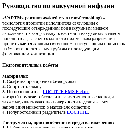
Руководство по вакуумной инфузии
«VARTM» (vacuum assisted resin transfermolding)
–
технология пропитки наполнителя связующим с
последующим отверждением под вакуумным мешком.
Заложенный в зазор между оснасткой и вакуумным мешком
наполнитель, за счёт созданного под мешком разряжения,
пропитывается жидким связующим, поступающим под мешок
из ёмкости по литьевым трубкам с последующим
формованием композиции.
Подготовительные работы
Материалы:
1.
Салфетка протирочная безворсовая;
2.
Спирт этиловый;
3.
Порозаполнитель
LOCTITE FMS
Frekote
,
который помогает обеспечить герметичность оснастки, а
также улучшить качество поверхности изделия за счет
заполнения микропор в материале оснастки;
4.
Полупостоянный разделитель
LOCTITE
.
Инструменты, приспособления и средства измерения:
1.
Шаблоны и ножи для подготовки и раскроя;