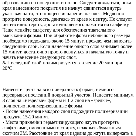
образованию на поверхности полос. Следует дождаться, пока
края нанесенного покрытия не начнут сдвигаться внутрь,
указывая на то, что процесс испарения начался. Медленно
протрите поверхность, двигаясь от краев к центру. Не следует
интенсивно тереть, достаточно легкого нажатия на салфетку.
Чаще меняйте салфетку для обеспечения тщательного
высыхания формы. При обработке форм небольшого размера
необходимо подождать около 15 минут, прежде, чем наносить
следующий слой. Если нанесение одного слоя занимает более
15 минут, достаточно просто вернуться в начальную точку и
начать нанесение следующего слоя.
5.
Последний слой полимеризуется в течение 20 мин при
20°C.
Нанесите грунт на всю поверхность формы, немного
перекрывая последний покрытый участок. Нанесите минимум
3 слоя на «незрелые» формы и 1-2 слоя на «зрелые»,
полностью полимеризованные формы.
• После нанесения каждого слоя подождите полимеризации
продукта 15-20 минут.
• Места приклейки герметизирующего жгута протереть
салфетками, смоченными в спирту, и закрыть бумажным
скотчем 3М. Расстояние от края изделия до жгута выдержать в