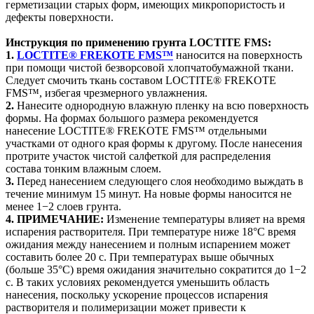
герметизации старых форм, имеющих микропористость и
дефекты поверхности.
Инструкция по применению грунта LOCTITE FMS:
1.
LOCTITE® FREKOTE FMS™
наносится на поверхность
при помощи чистой безворсовой хлопчатобумажной ткани.
Следует смочить ткань составом LOCTITE® FREKOTE
FMS™, избегая чрезмерного увлажнения.
2.
Нанесите однородную влажную пленку на всю поверхность
формы. На формах большого размера рекомендуется
нанесение LOCTITE® FREKOTE FMS™ отдельными
участками от одного края формы к другому. После нанесения
протрите участок чистой салфеткой для распределения
состава тонким влажным слоем.
3.
Перед нанесением следующего слоя необходимо выждать в
течение минимум 15 минут. На новые формы наносится не
менее 1−2 слоев грунта.
4.
ПРИМЕЧАНИЕ:
Изменение температуры влияет на время
испарения растворителя. При температуре ниже 18°C время
ожидания между нанесением и полным испарением может
составить более 20 с. При температурах выше обычных
(больше 35°C) время ожидания значительно сократится до 1−2
с. В таких условиях рекомендуется уменьшить область
нанесения, поскольку ускорение процессов испарения
растворителя и полимеризации может привести к