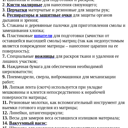
2
.
Кисти малярны
е
для нанесения связующего;
3
.
Перчатки
матерчатые и резиновые для защиты рук;
4.
Респираторы и защитные очки
для защиты органов
дыхания и зрения;
5.
Стаканы и деревянные палочки для приготовления смолы и
замешивания хлопка;
6.
Пластиковые
шпател
и
для подготовки (зачистки от
оставшейся высохшей смолы) матриц (так как недопустимым
является повреждение матрицы – нанесение царапин на ее
поверхность);
7.
Специальные
ножницы
для раскроя ткани и удаления ее
лишних участков;
8
.
Наждачная бумага для обеспечения необходимой
шероховатости;
9.
Пневмодрели, сверла, вибромашинки для механизации
работ;
10.
Липкая лента (скотч) используется при укладке
мешковины и клеится непосредственно к нерабочей
поверхности матрицы;
11
.
Резиновые молотки, как вспомогательный инструмент для
выемки готового изделия из матрицы;
12
.
Линейки, штангенциркули;
13
.
Весы для замеров веса оставшихся излишков материала;
14.
Вакуумный насос
;