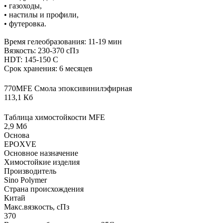
• газоходы,
• настилы и профили,
• футеровка.
Время гелеобразования: 11-19 мин
Вязкость: 230-370 сПз
HDT: 145-150 С
Срок хранения: 6 месяцев
770MFE Смола эпоксивинилэфирная
113,1 Кб
Таблица химостойкости MFE
2,9 Мб
Основа
EPOXVE
Основное назначение
Химостойкие изделия
Производитель
Sino Polymer
Страна происхождения
Китай
Макс.вязкoсть, сПз
370